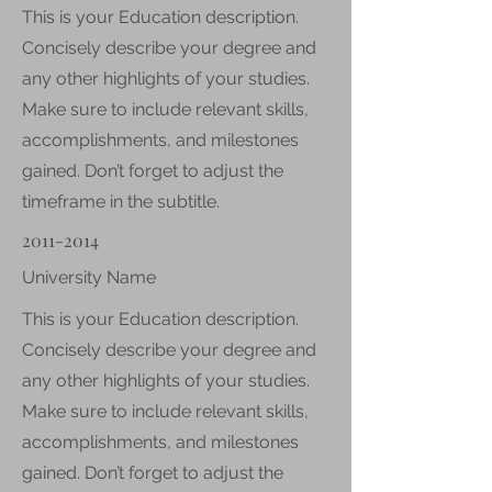
This is your Education description.
Concisely describe your degree and
any other highlights of your studies.
Make sure to include relevant skills,
accomplishments, and milestones
gained. Don’t forget to adjust the
timeframe in the subtitle.
2011-2014
University Name
This is your Education description.
Concisely describe your degree and
any other highlights of your studies.
Make sure to include relevant skills,
accomplishments, and milestones
gained. Don’t forget to adjust the