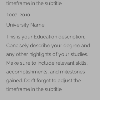
timeframe in the subtitle.
2007-2010
University Name
This is your Education description.
Concisely describe your degree and
any other highlights of your studies.
Make sure to include relevant skills,
accomplishments, and milestones
gained. Don’t forget to adjust the
timeframe in the subtitle.
Contact
Get in touch so we can start working